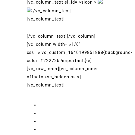
[vc_column_text el_id= »sicon »]
[/vc_column_text]
[vc_column_text]
Méthodes de Payement
[/vc_column_text][/vc_column]
[vc_column width= »1/6″
css= ».vc_custom_1640199851888{background-
color: #22272b !important;} »]
[vc_row_inner][vc_column_inner
offset= »vc_hidden-xs »]
[vc_column_text]
Liens Rapides
Accueil
Le Menu
La Galerie
Boutique