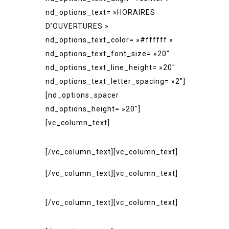
nd_options_text= »HORAIRES
D’OUVERTURES »
nd_options_text_color= »#ffffff »
nd_options_text_font_size= »20″
nd_options_text_line_height= »20″
nd_options_text_letter_spacing= »2″]
[nd_options_spacer
nd_options_height= »20″]
[vc_column_text]
MARDI – JEUDI: 11H30-15H00 ET
18H00-22H30
[/vc_column_text][vc_column_text]
VENDREDI: 18H00-23H00
[/vc_column_text][vc_column_text]
SAMEDI: 11H30-15H00 ET 18H00-
23H00
[/vc_column_text][vc_column_text]
DIMANCHE: 11H30-15H00 ET
18H00-22H30