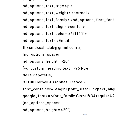
nd_options_text_tag= »p »
nd_options_text_weight= »normal »
nd_options_text_family= »nd_options_first_font
nd_options_text_align= »center »
nd_options_text_color= »#ffffff »
nd_options_text= »Email:
thaiandsushiclub@gmail.com »]
[nd_options_spacer
nd_options_height= »20″]
[vc_custom_heading text= »95 Rue
de la Papeterie,
91100 Corbeil-Essonnes, France »
font_container= »tag:h1|font_size:15px|text_alig
google_fonts= »font_family:Cinzel%3Aregular
[nd_options_spacer
nd_options_height= »20″]