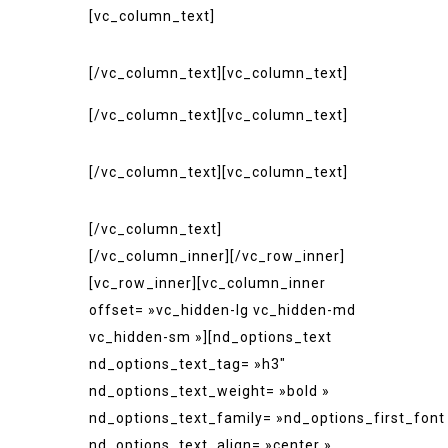
[vc_column_text]
MARDI – JEUDI: 11H30-15H00 ET
18H00-22H30
[/vc_column_text][vc_column_text]
VENDREDI: 18H00-23H00
[/vc_column_text][vc_column_text]
SAMEDI: 11H30-15H00 ET 18H00-
23H00
[/vc_column_text][vc_column_text]
DIMANCHE: 11H30-15H00 ET
18H00-22H30
[/vc_column_text]
[/vc_column_inner][/vc_row_inner]
[vc_row_inner][vc_column_inner
offset= »vc_hidden-lg vc_hidden-md
vc_hidden-sm »][nd_options_text
nd_options_text_tag= »h3″
nd_options_text_weight= »bold »
nd_options_text_family= »nd_options_first_font
nd_options_text_align= »center »