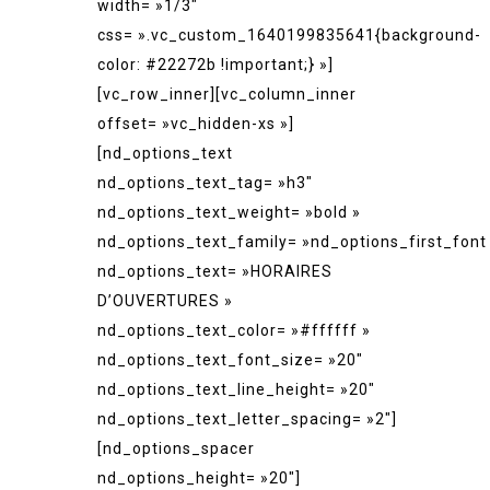
width= »1/3″
css= ».vc_custom_1640199835641{background-
color: #22272b !important;} »]
[vc_row_inner][vc_column_inner
offset= »vc_hidden-xs »]
[nd_options_text
nd_options_text_tag= »h3″
nd_options_text_weight= »bold »
nd_options_text_family= »nd_options_first_font
nd_options_text= »HORAIRES
D’OUVERTURES »
nd_options_text_color= »#ffffff »
nd_options_text_font_size= »20″
nd_options_text_line_height= »20″
nd_options_text_letter_spacing= »2″]
[nd_options_spacer
nd_options_height= »20″]