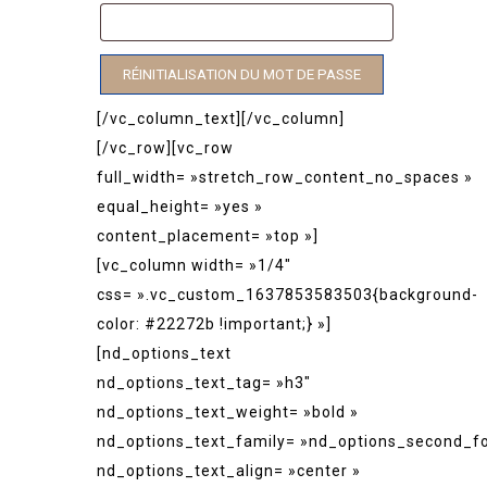
RÉINITIALISATION DU MOT DE PASSE
[/vc_column_text][/vc_column]
[/vc_row][vc_row
full_width= »stretch_row_content_no_spaces »
equal_height= »yes »
content_placement= »top »]
[vc_column width= »1/4″
css= ».vc_custom_1637853583503{background-
color: #22272b !important;} »]
[nd_options_text
nd_options_text_tag= »h3″
nd_options_text_weight= »bold »
nd_options_text_family= »nd_options_second_fo
nd_options_text_align= »center »