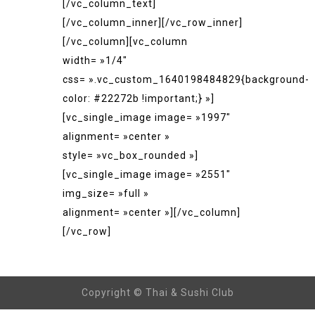
[/vc_column_text]
[/vc_column_inner][/vc_row_inner]
[/vc_column][vc_column
width= »1/4″
css= ».vc_custom_1640198484829{background-
color: #22272b !important;} »]
[vc_single_image image= »1997″
alignment= »center »
style= »vc_box_rounded »]
[vc_single_image image= »2551″
img_size= »full »
alignment= »center »][/vc_column]
[/vc_row]
Copyright © Thai & Sushi Club