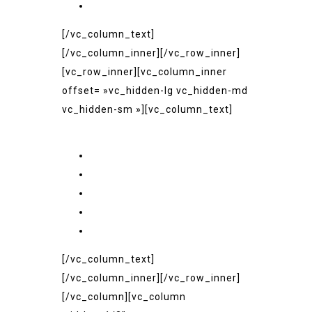
Mon Compte
[/vc_column_text]
[/vc_column_inner][/vc_row_inner]
[vc_row_inner][vc_column_inner
offset= »vc_hidden-lg vc_hidden-md
vc_hidden-sm »][vc_column_text]
Liens Rapides
Accueil
Le Menu
La Galerie
Boutique
Mon Compte
[/vc_column_text]
[/vc_column_inner][/vc_row_inner]
[/vc_column][vc_column