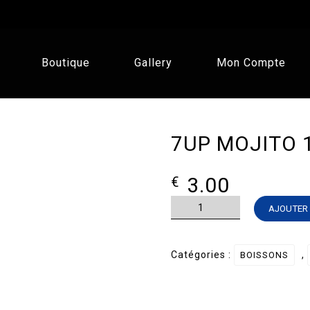
Boutique
Gallery
Mon Compte
7UP MOJITO 1
3.00
€
quantité
AJOUTER 
de
7UP
Catégories :
,
BOISSONS
MOJITO
1l5