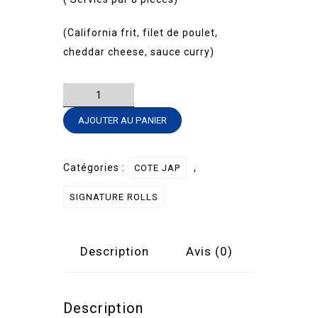
(California frit, filet de poulet,
cheddar cheese, sauce curry)
quantité
de
AJOUTER AU PANIER
Sig.
Roll-
BOLLYWOOD
Catégories :
,
COTE JAP
SIGNATURE ROLLS
Description
Avis (0)
Description