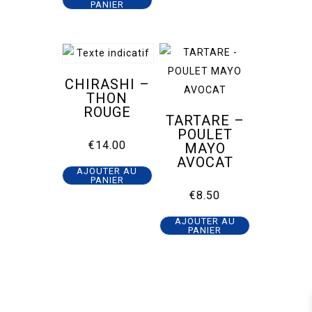
PANIER
CHIRASHI –
THON
ROUGE
TARTARE –
POULET
€
14.00
MAYO
AVOCAT
AJOUTER AU
PANIER
€
8.50
AJOUTER AU
PANIER