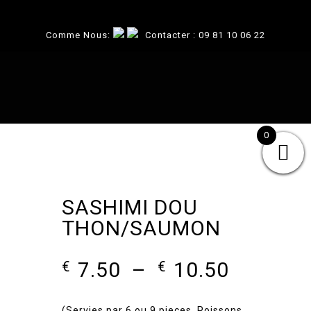
Comme Nous:
Contacter :
09 81 10 06 22
0
SASHIMI DOU
THON/SAUMON
Plage
7.50
–
10.50
€
€
de
prix :
(Servies par 6 ou 9 pieces, Poissons