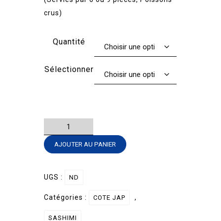
€7.50
crus)
à
€10.50
Quantité
Sélectionner
quantité
de
AJOUTER AU PANIER
SASHIMI
DOU
THON/SAUMON
UGS :
ND
Catégories :
,
COTE JAP
SASHIMI