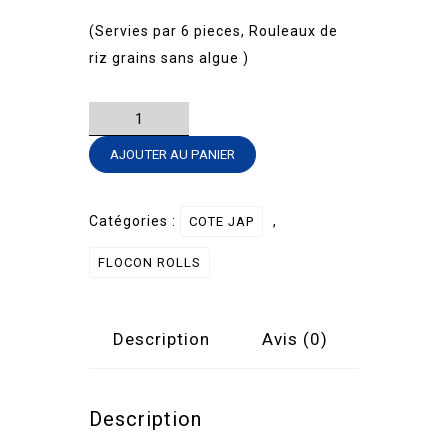
(Servies par 6 pieces, Rouleaux de
riz grains sans algue )
quantité
de
AJOUTER AU PANIER
FLOCON
ROLL
-
Catégories :
,
COTE JAP
POULET
FLOCON ROLLS
MAYO
AVOCAT
Description
Avis (0)
Description