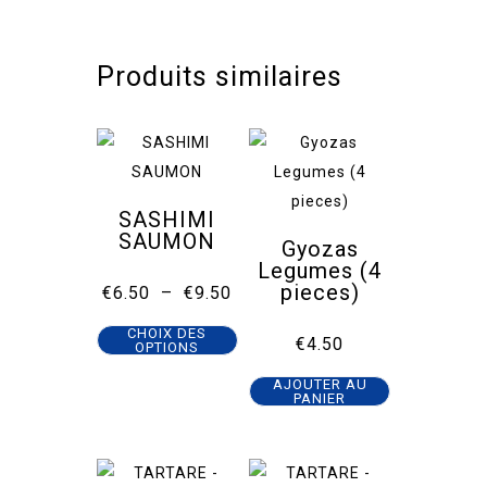
Produits similaires
SASHIMI
SAUMON
Gyozas
Legumes (4
pieces)
Plage
€
6.50
–
€
9.50
de
Ce
prix :
CHOIX DES
€6.50
€
4.50
OPTIONS
produit
à
€9.50
a
AJOUTER AU
PANIER
plusieurs
variations.
Les