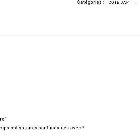
Catégories :
,
COTE JAP
Nature
re”
mps obligatoires sont indiqués avec
*