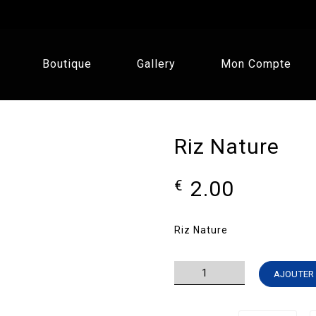
Boutique
Gallery
Mon Compte
Riz Nature
2.00
€
Riz Nature
quantité
AJOUTER 
de
Riz