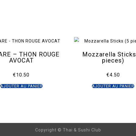
ARE – THON ROUGE
Mozzarella Sticks
AVOCAT
pieces)
€
10.50
€
4.50
AJOUTER AU PANIER
AJOUTER AU PANIER
Copyright © Thai & Sushi Club