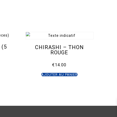
 (5
CHIRASHI – THON
ROUGE
€
14.00
AJOUTER AU PANIER