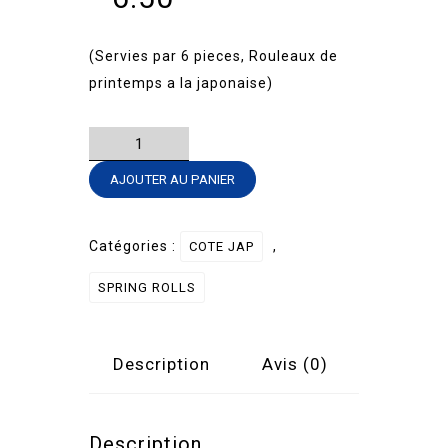
(Servies par 6 pieces, Rouleaux de
printemps a la japonaise)
quantité
de
AJOUTER AU PANIER
SPRING
ROLL
-
Catégories :
,
COTE JAP
SAUMON
SPRING ROLLS
CUIT
CHEESE
Description
Avis (0)
Description