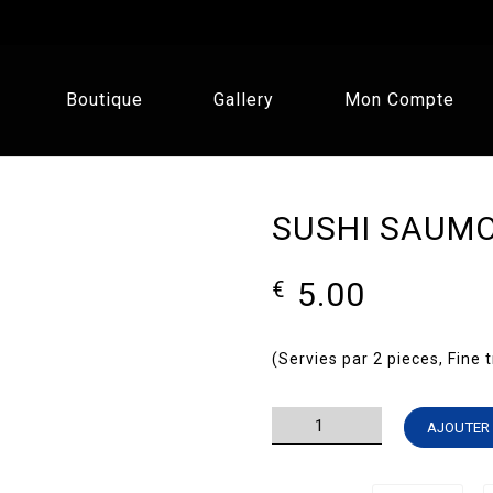
Boutique
Gallery
Mon Compte
SUSHI SAUM
5.00
€
(Servies par 2 pieces, Fine 
quantité
AJOUTER 
de
SUSHI