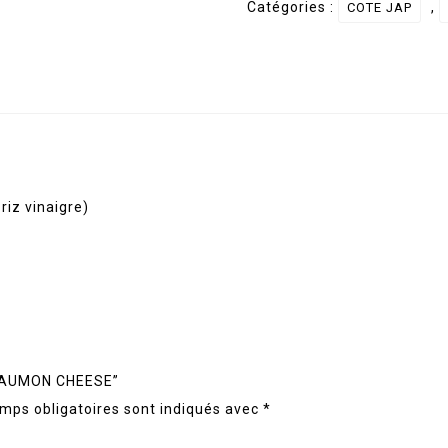
Catégories :
,
COTE JAP
SAUMON
CHEESE
riz vinaigre)
I SAUMON CHEESE”
mps obligatoires sont indiqués avec
*