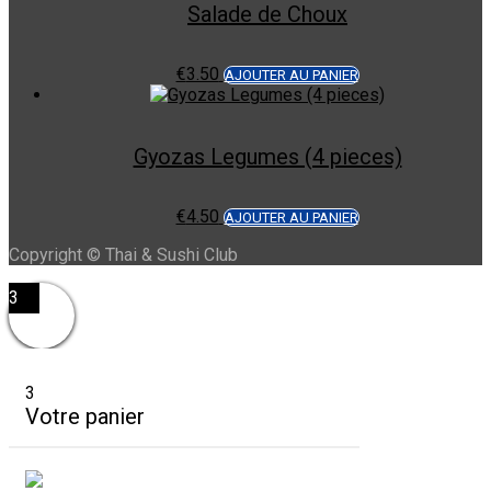
Salade de Choux
€
3.50
AJOUTER AU PANIER
Gyozas Legumes (4 pieces)
€
4.50
AJOUTER AU PANIER
Copyright © Thai & Sushi Club
3
3
Votre panier