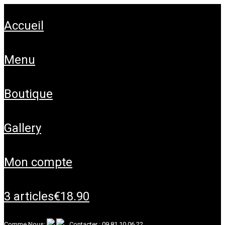
accueil
menu
boutique
gallery
mon compte
3 articles
€18.90
Comme Nous:
Contacter :
09 81 10 06 22