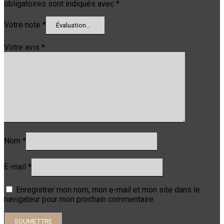
obligatoires sont indiqués avec
*
Votre note
*
Votre avis
*
Nom
*
E-mail
*
Enregistrer mon nom, mon e-mail et mon site dans le
navigateur pour mon prochain commentaire.