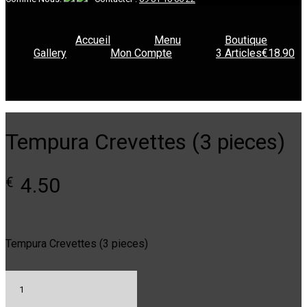
Accueil
Menu
Boutique
Gallery
Mon Compte
3 Articles
€18.90
Tempura Crevettes (3 pieces)
4.50
€
Tempura Crevettes (3 pieces)
quantité
de
Tempura