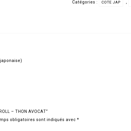
Catégories :
,
COTE JAP
ROLL
-
THON
AVOCAT
 japonaise)
NG ROLL – THON AVOCAT”
mps obligatoires sont indiqués avec
*