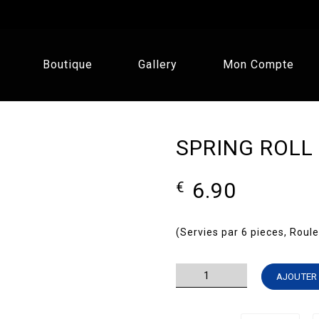
Boutique
Gallery
Mon Compte
SPRING ROLL
6.90
€
(Servies par 6 pieces, Roul
quantité
AJOUTER 
de
SPRING