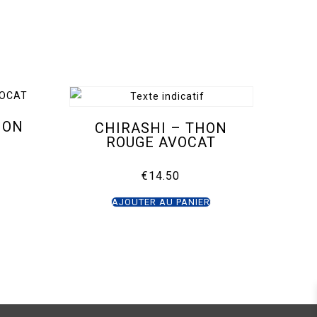
MON
CHIRASHI – THON
ROUGE AVOCAT
€
14.50
AJOUTER AU PANIER