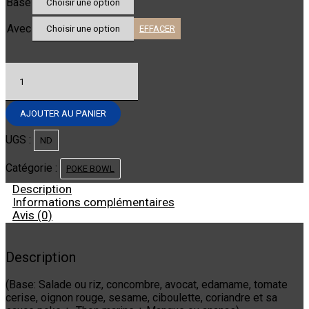
Base
Avec
EFFACER
quantité
de
POKE
BOWL
AJOUTER AU PANIER
-
THON
UGS :
ND
SPICY
Catégorie :
POKE BOWL
Description
Informations complémentaires
Avis (0)
Description
(Base: Salade ou riz, concombre, avocat, edamame, tomate
cerise, oignon rouge, sesame, ciboulette, coriandre et sa