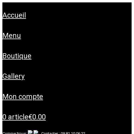
accueil
menu
boutique
gallery
mon compte
0 article
€0.00
Comme Nous:
Contacter :
09 81 10 06 22