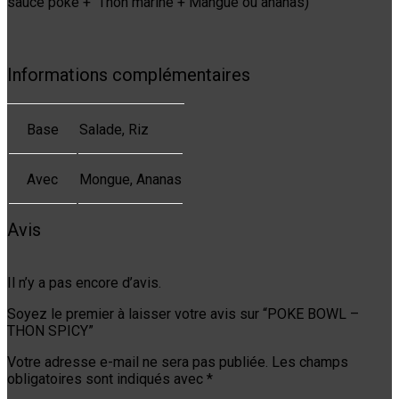
sauce poke + Thon marine + Mangue ou ananas)
Informations complémentaires
Base
Salade, Riz
Avec
Mongue, Ananas
Avis
Il n’y a pas encore d’avis.
Soyez le premier à laisser votre avis sur “POKE BOWL –
THON SPICY”
Votre adresse e-mail ne sera pas publiée.
Les champs
obligatoires sont indiqués avec
*