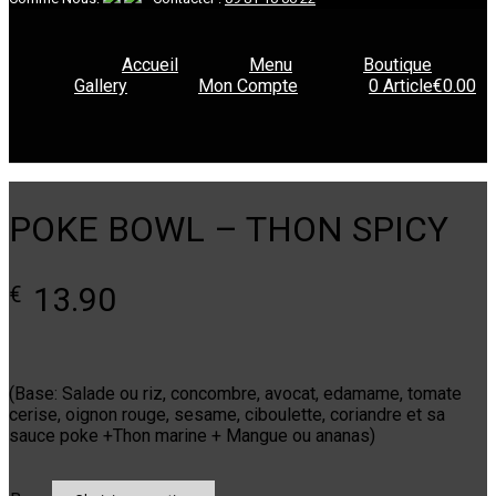
Accueil
Menu
Boutique
Gallery
Mon Compte
0 Article
€0.00
POKE BOWL – THON SPICY
13.90
€
(Base: Salade ou riz, concombre, avocat, edamame, tomate
cerise, oignon rouge, sesame, ciboulette, coriandre et sa
sauce poke +Thon marine + Mangue ou ananas)