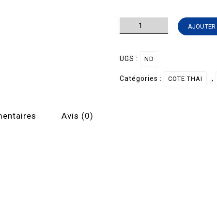
quantité
AJOUTER 
de
BASLIC
UGS :
ND
THAI
Poulet/Boeuf/Crevettes
Catégories :
,
COTE THAI
entaires
Avis (0)