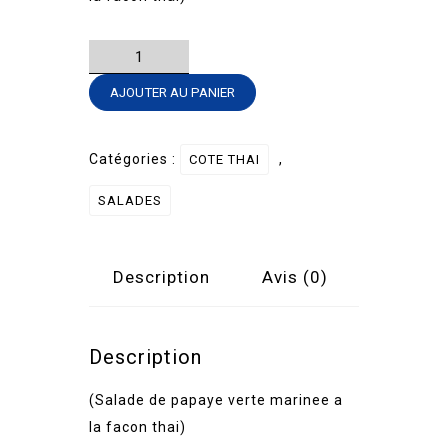
quantité
de
AJOUTER AU PANIER
Som
Tam
Catégories :
,
COTE THAI
SALADES
Description
Avis (0)
Description
(Salade de papaye verte marinee a
la facon thai)