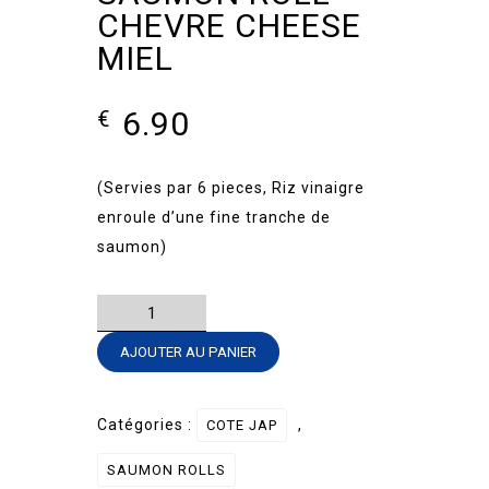
CHEVRE CHEESE
MIEL
6.90
€
(Servies par 6 pieces, Riz vinaigre
enroule d’une fine tranche de
saumon)
quantité
de
AJOUTER AU PANIER
SAUMON
ROLL
-
Catégories :
,
COTE JAP
CHEVRE
SAUMON ROLLS
CHEESE