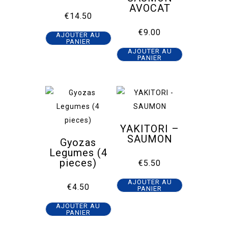
AVOCAT
€
14.50
€
9.00
AJOUTER AU
PANIER
AJOUTER AU
PANIER
YAKITORI –
SAUMON
Gyozas
Legumes (4
pieces)
€
5.50
AJOUTER AU
€
4.50
PANIER
AJOUTER AU
PANIER