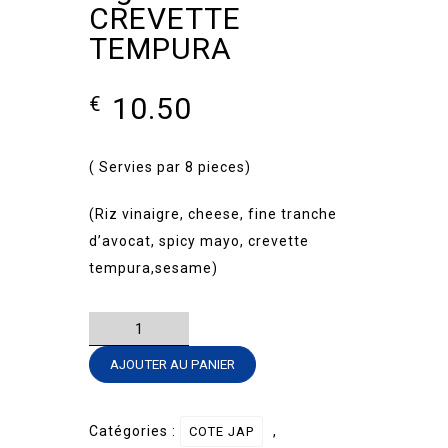
CREVETTE
TEMPURA
10.50
€
( Servies par 8 pieces)
(Riz vinaigre, cheese, fine tranche
d’avocat, spicy mayo, crevette
tempura,sesame)
quantité
de
AJOUTER AU PANIER
Sig.
Roll-
DRAGON
Catégories :
,
COTE JAP