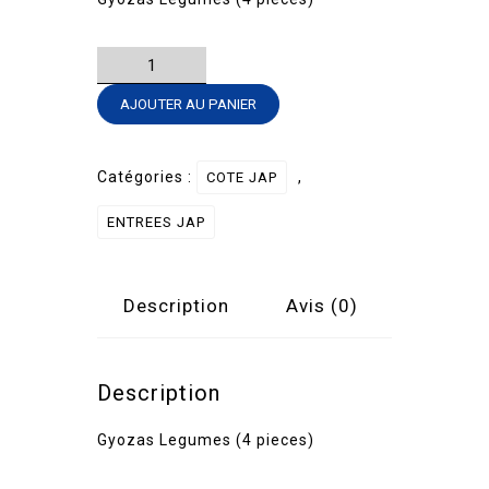
quantité
de
AJOUTER AU PANIER
Gyozas
Legumes
(4
Catégories :
,
COTE JAP
pieces)
ENTREES JAP
Description
Avis (0)
Description
Gyozas Legumes (4 pieces)