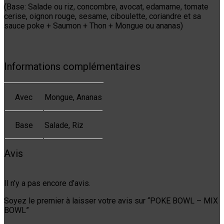
(Base: Salade ou riz, concombre, avocat, edamame, tomate
cerise, oignon rouge, sesame, ciboulette, coriandre et sa
sauce poke + Saumon + Thon + Mongue ou ananas)
Informations complémentaires
Avec
Mongue, Ananas
Base
Salade, Riz
Avis
Il n’y a pas encore d’avis.
Soyez le premier à laisser votre avis sur “POKE BOWL – MIX
BOWL”