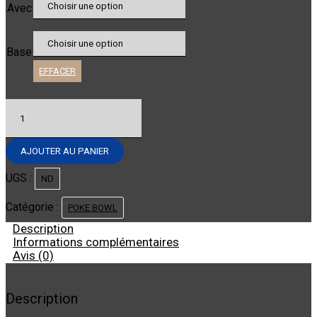
Avec
Base
EFFACER
quantité
de
POKE
BOWL
AJOUTER AU PANIER
-
MIX
UGS :
ND
BOWL
Catégorie :
POKE BOWL
Description
Informations complémentaires
Avis (0)
Description