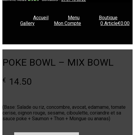
Accueil
Menu
Boutique
Gallery
Mon Compte
0 Article
€0.00
POKE BOWL – MIX BOWL
14.50
€
(Base: Salade ou riz, concombre, avocat, edamame, tomate
cerise, oignon rouge, sesame, ciboulette, coriandre et sa
sauce poke + Saumon + Thon + Mongue ou ananas)