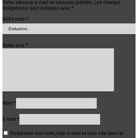
Votre adresse e-mail ne sera pas publiée.
Les champs
obligatoires sont indiqués avec
*
Votre note
*
Votre avis
*
Nom
*
E-mail
*
Enregistrer mon nom, mon e-mail et mon site dans le