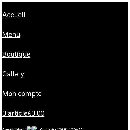
accueil
menu
boutique
gallery
mon compte
0 article
€0.00
Comme Nous:
Contacter :
09 81 10 06 22