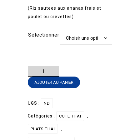
(Riz sautees aux ananas frais et
poulet ou crevettes)
Sélectionner
quantité
de
AJOUTER AU PANIER
RIZ
ANANAS
THAI
UGS :
ND
poulet/crevettes
Catégories :
,
COTE THAI
,
PLATS THAI