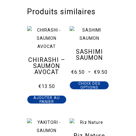
Produits similaires
SASHIMI
SAUMON
CHIRASHI –
SAUMON
AVOCAT
Plage
€
6.50
–
€
9.50
de
Ce
prix :
CHOIX DES
€
13.50
€6.50
OPTIONS
produit
à
€9.50
a
AJOUTER AU
PANIER
plusieurs
variations.
Les
options
Riz Nature