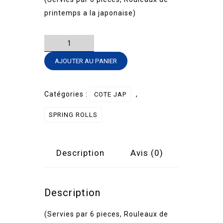
printemps a la japonaise)
quantité
de
AJOUTER AU PANIER
SPRING
ROLL
-
Catégories :
,
COTE JAP
SAUMON
SPRING ROLLS
AVOCAT
Description
Avis (0)
Description
(Servies par 6 pieces, Rouleaux de