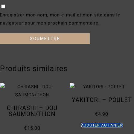
Enregistrer mon nom, mon e-mail et mon site dans le
navigateur pour mon prochain commentaire.
Produits similaires
YAKITORI – POULET
CHIRASHI – DOU
SAUMON/THON
€
4.90
AJOUTER AU PANIER
€
15.00