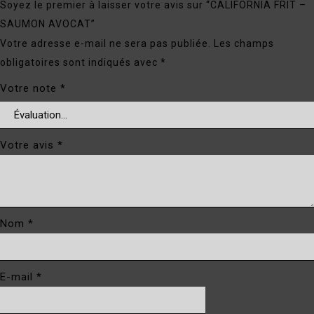
Soyez le premier à laisser votre avis sur “CALIFORNIA FRIT –
SAUMON AVOCAT”
Votre adresse e-mail ne sera pas publiée.
Les champs
obligatoires sont indiqués avec
*
Votre note
*
Votre avis
*
Nom
*
E-mail
*