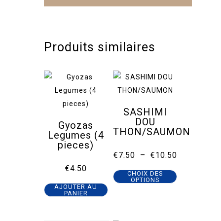
Produits similaires
SASHIMI
DOU
Gyozas
THON/SAUMON
Legumes (4
pieces)
Plage
€
7.50
–
€
10.50
de
€
4.50
Ce
prix :
CHOIX DES
€7.50
OPTIONS
produit
à
AJOUTER AU
PANIER
€10.50
a
plusieurs