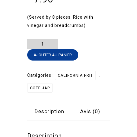
(Served by 8 pieces, Rice with
vinegar and breadcrumbs)
quantité
de
AJOUTER AU PANIER
CALIFORNIA
FRIT
-
Catégories :
,
CALIFORNIA FRIT
SAUMON
COTE JAP
CUIT
AVOCAT
Description
Avis (0)
Description