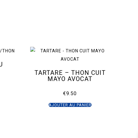
U
N
TARTARE – THON CUIT
MAYO AVOCAT
€
9.50
Ce
produit
AJOUTER AU PANIER
a
plusieurs
ariations.
Les