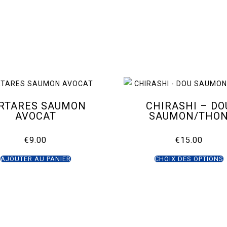
RTARES SAUMON
CHIRASHI – DO
AVOCAT
SAUMON/THO
€
9.00
€
15.00
AJOUTER AU PANIER
CHOIX DES OPTIONS
v