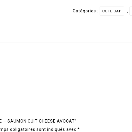
TARTARE
Catégories :
,
COTE JAP
-
SAUMON
CUIT
CHEESE
AVOCAT
RTARE – SAUMON CUIT CHEESE AVOCAT”
mps obligatoires sont indiqués avec
*