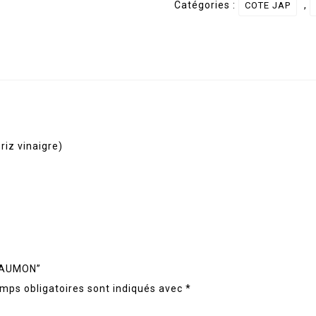
Catégories :
,
COTE JAP
SAUMON
riz vinaigre)
 SAUMON”
mps obligatoires sont indiqués avec
*