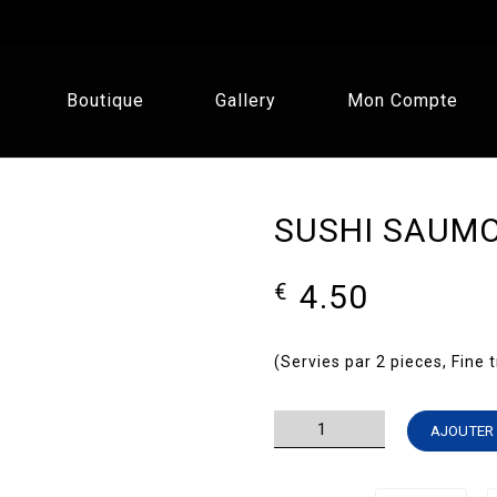
Boutique
Gallery
Mon Compte
SUSHI SAUM
4.50
€
(Servies par 2 pieces, Fine 
quantité
AJOUTER 
de
SUSHI