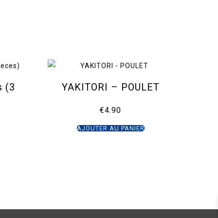
 (3
YAKITORI – POULET
€
4.90
AJOUTER AU PANIER