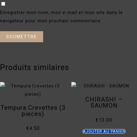
Enregistrer mon nom, mon e-mail et mon site dans le
navigateur pour mon prochain commentaire.
Produits similaires
CHIRASHI –
SAUMON
Tempura Crevettes (3
pieces)
€
13.00
€
4.50
AJOUTER AU PANIER