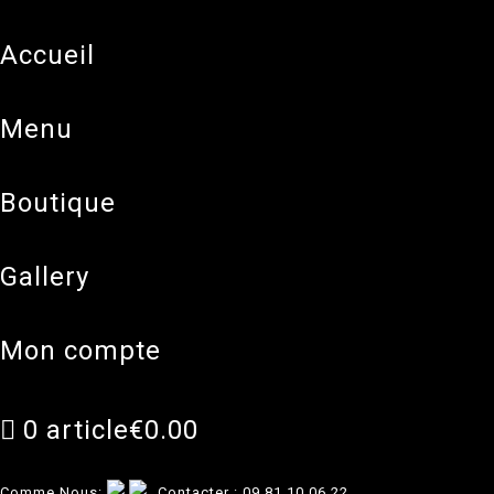
accueil
menu
boutique
gallery
mon compte
0 article
€0.00
Comme Nous:
Contacter :
09 81 10 06 22