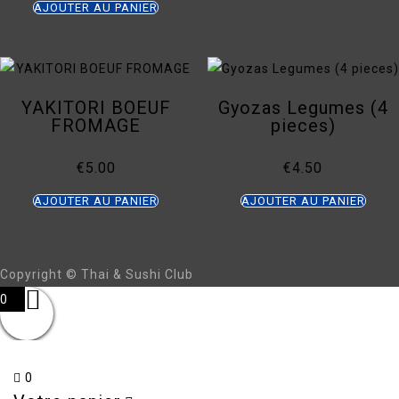
AJOUTER AU PANIER
YAKITORI BOEUF
Gyozas Legumes (4
FROMAGE
pieces)
€
5.00
€
4.50
AJOUTER AU PANIER
AJOUTER AU PANIER
Copyright © Thai & Sushi Club
0
0