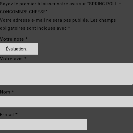
Soyez le premier à laisser votre avis sur “SPRING ROLL –
CONCOMBRE CHEESE”
Votre adresse e-mail ne sera pas publiée.
Les champs
obligatoires sont indiqués avec
*
Votre note
*
Votre avis
*
Nom
*
E-mail
*