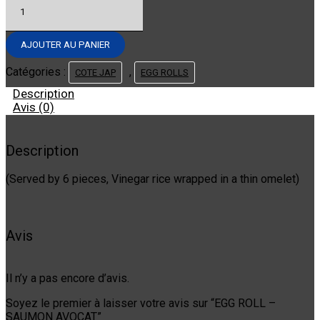
de
EGG
ROLL
AJOUTER AU PANIER
-
SAUMON
Catégories :
,
COTE JAP
EGG ROLLS
AVOCAT
Description
Avis (0)
Description
(Served by 6 pieces, Vinegar rice wrapped in a thin omelet)
Avis
Il n’y a pas encore d’avis.
Soyez le premier à laisser votre avis sur “EGG ROLL –
SAUMON AVOCAT”