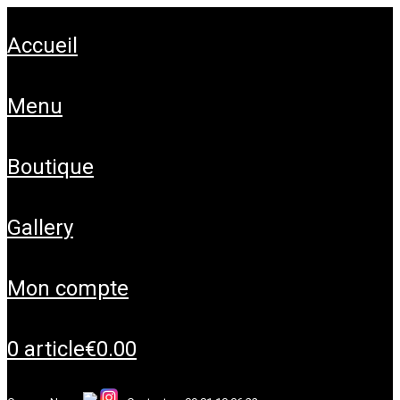
accueil
menu
boutique
gallery
mon compte
0 article
€0.00