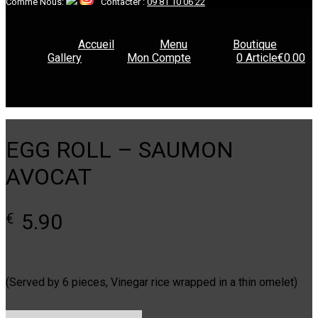
Comme Nous:
Contacter :
09 81 10 06 22
Accueil
Menu
Boutique
Gallery
Mon Compte
0 Article
€0.00
EGG ROLL – SAUMON
AVOCAT
5.90
€
(Served by 6 pieces, Vinegar rice wrapped in a thin omelet)
quantité