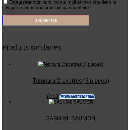
Enregistrer mon nom, mon e-mail et mon site dans le
navigateur pour mon prochain commentaire.
Produits similaires
Tempura Crevettes (3 pieces)
€
4.50
AJOUTER AU PANIER
SASHIMI SAUMON