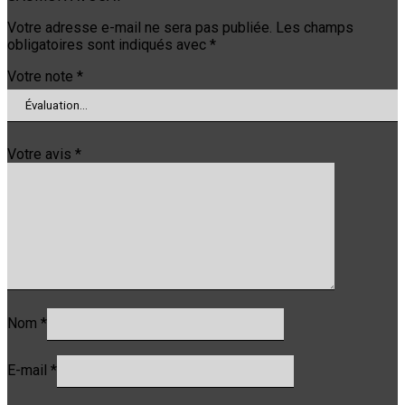
Votre adresse e-mail ne sera pas publiée.
Les champs
obligatoires sont indiqués avec
*
Votre note
*
Votre avis
*
Nom
*
E-mail
*