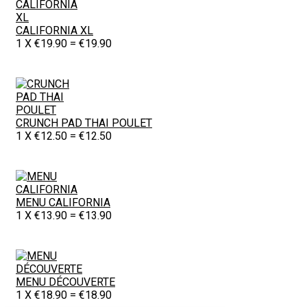
CALIFORNIA XL
1
X
€
19.90
=
€
19.90
CRUNCH PAD THAI POULET
1
X
€
12.50
=
€
12.50
MENU CALIFORNIA
1
X
€
13.90
=
€
13.90
MENU DÉCOUVERTE
1
X
€
18.90
=
€
18.90