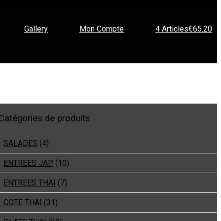
Gallery
Mon Compte
4 Articles
€65.20
Catégories de produits
SALADES
(4)
ENTREES JAP
(10)
ENTREES THAI
(7)
COTE THAI
(31)