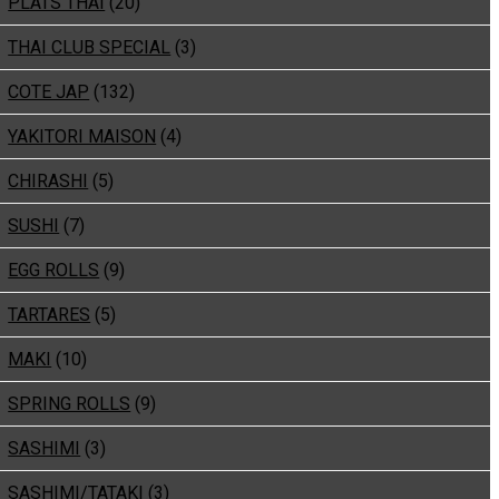
PLATS THAI
(20)
THAI CLUB SPECIAL
(3)
COTE JAP
(132)
YAKITORI MAISON
(4)
CHIRASHI
(5)
SUSHI
(7)
EGG ROLLS
(9)
TARTARES
(5)
MAKI
(10)
SPRING ROLLS
(9)
SASHIMI
(3)
SASHIMI/TATAKI
(3)