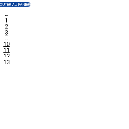
OUTER AU PANIER
←
1
2
3
…
10
11
12
13