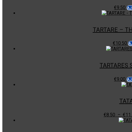
€
9.50
AJ
TARTARE – T
€
10.50
A
TARTARES 
€
9.00
AJ
TAT
€
8.50
–
€
11