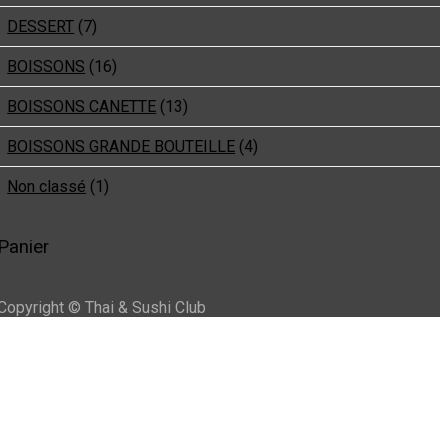
DESSERT
(7)
BOISSONS
(16)
BOISSONS CANETTE
(13)
BOISSONS GRANDE BOUTEILLE
(4)
Non classé
(1)
Panier
Copyright © Thai & Sushi Club