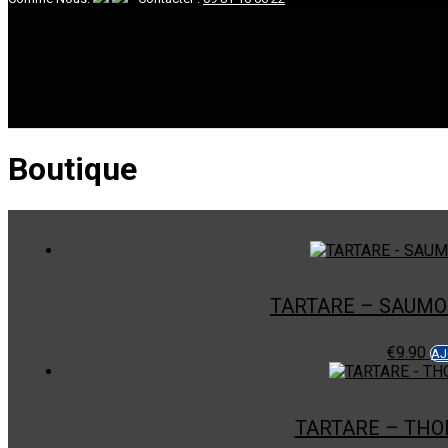
Boutique
TARTARE – SAUMO
€
9.90
AJ
TARTARE – THO