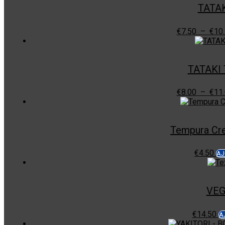
TATA
€
7.50
–
€
10
TATAKI
€
8.00
–
€
11
Tempura Cre
€
4.50
AJ
VEG
€
14.50
A