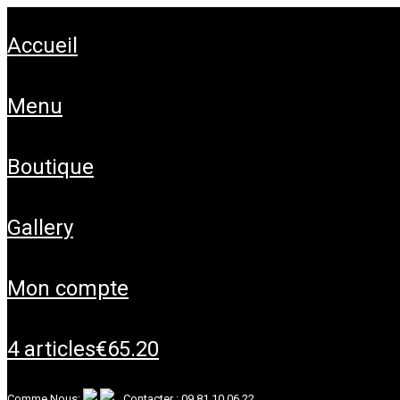
accueil
menu
boutique
gallery
mon compte
4 articles
€65.20
Comme Nous:
Contacter :
09 81 10 06 22