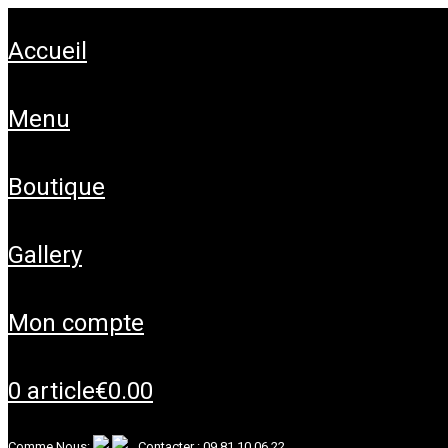
accueil
menu
boutique
gallery
mon compte
0 article
€0.00
Comme Nous:
Contacter :
09 81 10 06 22