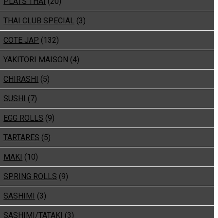
PLATS THAI
(20)
THAI CLUB SPECIAL
(3)
COTE JAP
(132)
YAKITORI MAISON
(4)
CHIRASHI
(5)
SUSHI
(7)
EGG ROLLS
(9)
TARTARES
(5)
MAKI
(10)
SPRING ROLLS
(9)
SASHIMI
(3)
SASHIMI/TATAKI
(3)