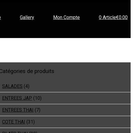
e
Gallery
Mon Compte
0 Article
€0.00
Catégories de produits
SALADES
(4)
ENTREES JAP
(10)
ENTREES THAI
(7)
COTE THAI
(31)